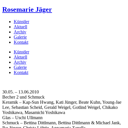
Rosemarie Jäger
Künstler
Aktuell
Archiv
Galerie
Kontakt
Künstler
Aktuell
Archiv
Galerie
Kontakt
30.05. – 13.06.2010
Becher 2 und Schmuck
Keramik – Kap-Sun Hwang, Kati Jünger, Beate Kuhn, Young-Jae
Lee, Sebastian Scheid, Gerald Weigel, Gotlind Weigel, Chikako
Yoshikawa, Masamichi Yoshikawa
Glas – Uschi Ullmann
Schmuck – Bettina Dittlmann, Bettina Dittlmann & Michael Jank,
Ike Jünger, Christa Lühtje, Annamaria Zanella