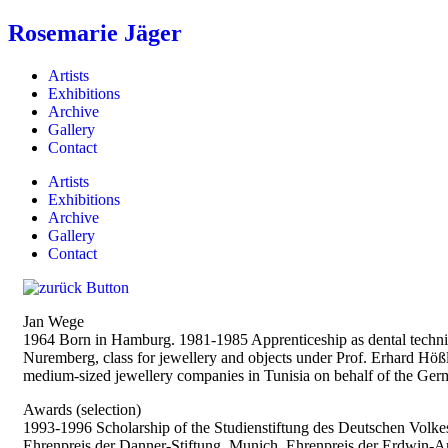
Rosemarie Jäger
Artists
Exhibitions
Archive
Gallery
Contact
Artists
Exhibitions
Archive
Gallery
Contact
Jan Wege
1964 Born in Hamburg. 1981-1985 Apprenticeship as dental techn
Nuremberg, class for jewellery and objects under Prof. Erhard Hö
medium-sized jewellery companies in Tunisia on behalf of the Ge
Awards (selection)
1993-1996 Scholarship of the Studienstiftung des Deutschen Volk
Ehrenpreis der Danner-Stiftung, Munich. Ehrenpreis der Erdwin-