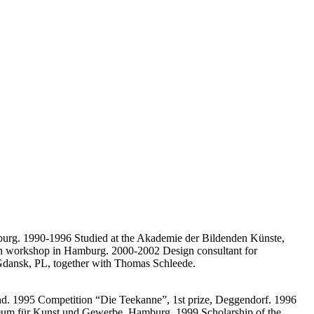
urg. 1990-1996 Studied at the Akademie der Bildenden Künste,
own workshop in Hamburg. 2000-2002 Design consultant for
Gdansk, PL, together with Thomas Schleede.
d. 1995 Competition “Die Teekanne”, 1st prize, Deggendorf. 1996
eum für Kunst und Gewerbe, Hamburg. 1999 Scholarship of the