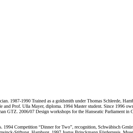
ician. 1987-1990 Trained as a goldsmith under Thomas Schleede, Hamb
ßle and Prof. Ulla Mayer, diploma. 1994 Master student. Since 1996 
rman GTZ. 2006/07 Design workshops for the Hanseatic Parliament in 
es. 1994 Competition “Dinner for Two”, recognition, Schwäbisch Gmün
Amsinck-Stiftung, Hamburg. 1997 Justus Brinckmann Förderpreis, Mus